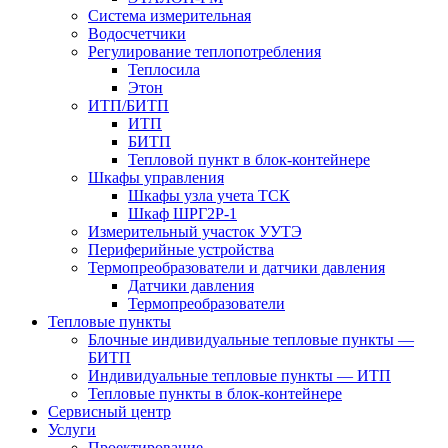
Система измерительная
Водосчетчики
Регулирование теплопотребления
Теплосила
Этон
ИТП/БИТП
ИТП
БИТП
Тепловой пункт в блок-контейнере
Шкафы управления
Шкафы узла учета ТСК
Шкаф ШРГ2Р-1
Измерительный участок УУТЭ
Периферийные устройства
Термопреобразователи и датчики давления
Датчики давления
Термопреобразователи
Тепловые пункты
Блочные индивидуальные тепловые пункты —
БИТП
Индивидуальные тепловые пункты — ИТП
Тепловые пункты в блок-контейнере
Сервисный центр
Услуги
Проектирование