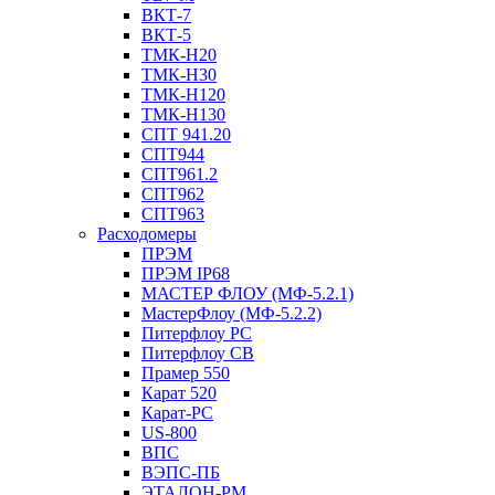
ВКТ-7
ВКТ-5
ТМК-Н20
ТМК-Н30
ТМК-Н120
ТМК-Н130
СПТ 941.20
СПТ944
СПТ961.2
СПТ962
СПТ963
Расходомеры
ПРЭМ
ПРЭМ IP68
МАСТЕР ФЛОУ (МФ-5.2.1)
МастерФлоу (МФ-5.2.2)
Питерфлоу РС
Питерфлоу СВ
Прамер 550
Карат 520
Карат-РС
US-800
ВПС
ВЭПС-ПБ
ЭТАЛОН-РМ