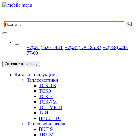
+7(495) 620-59-10
+7(495) 785-85-33
+7(968) 400-
77-00
Отправить заявку
Каталог продукции
Теплосчетчики
ТСК-ТК
ТСК9
ТСК-7
ТСК-7М
ТС.ТМК-Н
Т-34
ВИС.Т-ТС
Тепловычислители
ВКТ-9
ТВ7-М