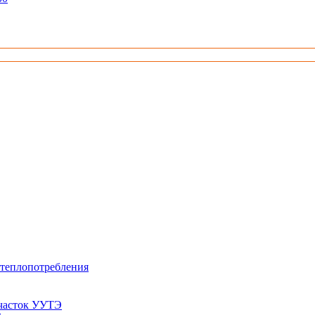
 теплопотребления
часток УУТЭ